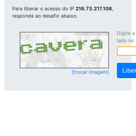
Para liberar o acesso
do IP
216.73.217.108
,
responda ao desafio abaixo.
Digite 
lado no
[trocar imagem]