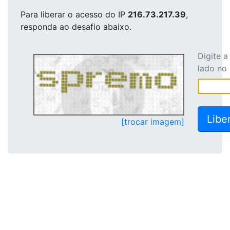
Para liberar o acesso
do IP
216.73.217.39
,
responda ao desafio abaixo.
Digite 
lado no
[trocar imagem]