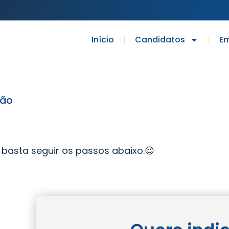
Início
Candidatos
E
ção
r, basta seguir os passos abaixo.😉