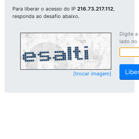
Para liberar o acesso
do IP
216.73.217.112
,
responda ao desafio abaixo.
Digite 
lado no
[trocar imagem]